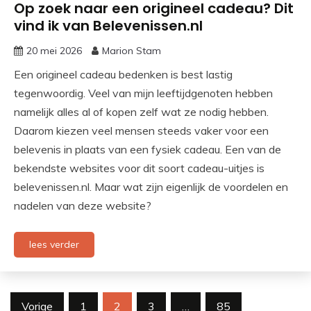
Op zoek naar een origineel cadeau? Dit
vind ik van Belevenissen.nl
20 mei 2026
Marion Stam
Een origineel cadeau bedenken is best lastig
tegenwoordig. Veel van mijn leeftijdgenoten hebben
namelijk alles al of kopen zelf wat ze nodig hebben.
Daarom kiezen veel mensen steeds vaker voor een
belevenis in plaats van een fysiek cadeau. Een van de
bekendste websites voor dit soort cadeau-uitjes is
belevenissen.nl⁠. Maar wat zijn eigenlijk de voordelen en
nadelen van deze website?
lees verder
Berichten
Vorige
1
2
3
…
85