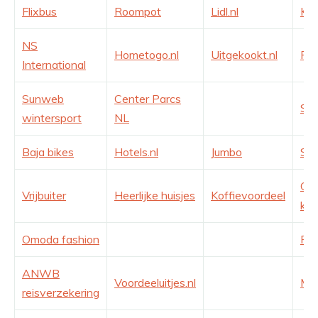
Flixbus
Roompot
Lidl.nl
Kaa
NS
Hometogo.nl
Uitgekookt.nl
Fot
International
Sunweb
Center Parcs
Sma
wintersport
NL
Baja bikes
Hotels.nl
Jumbo
Sma
Obe
Vrijbuiter
Heerlijke huisjes
Koffievoordeel
kam
Omoda fashion
Prij
ANWB
Voordeeluitjes.nl
Med
reisverzekering