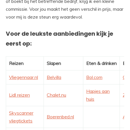
of boekt bij het betreffende bedrijf, krijg ik een kleine
commissie. Voor jou maakt het geen verschil in prijs, maar
voor mij is deze steun erg waardevol.
Voor de leukste aanbiedingen kijk je
eerst op:
Reizen
Slapen
Eten & drinken
En 
Vliegennaar.nl
Belvilla
Bol.com
Gre
Hapjes aan
Lidl reizen
Chalet.nu
Zal
huis
Skyscanner
Boerenbed.nl
Act
vliegtickets