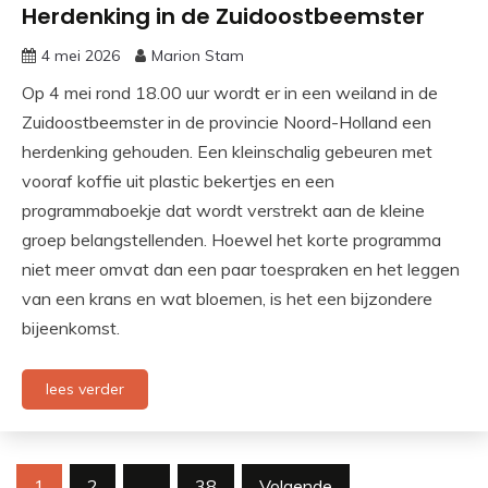
Herdenking in de Zuidoostbeemster
4 mei 2026
Marion Stam
Op 4 mei rond 18.00 uur wordt er in een weiland in de
Zuidoostbeemster in de provincie Noord-Holland een
herdenking gehouden. Een kleinschalig gebeuren met
vooraf koffie uit plastic bekertjes en een
programmaboekje dat wordt verstrekt aan de kleine
groep belangstellenden. Hoewel het korte programma
niet meer omvat dan een paar toespraken en het leggen
van een krans en wat bloemen, is het een bijzondere
bijeenkomst.
lees verder
Berichten
1
2
…
38
Volgende