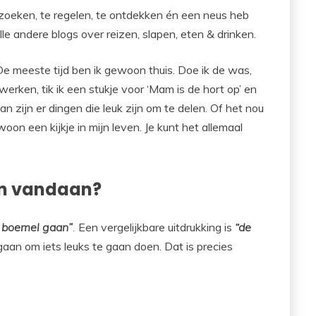
te zoeken, te regelen, te ontdekken én een neus heb
lle andere blogs over reizen, slapen, eten & drinken.
. De meeste tijd ben ik gewoon thuis. Doe ik de was,
 werken, tik ik een stukje voor ‘Mam is de hort op’ en
an zijn er dingen die leuk zijn om te delen. Of het nou
woon een kijkje in mijn leven. Je kunt het allemaal
an vandaan?
 boemel gaan”
.
Een vergelijkbare uitdrukking is
“de
aan om iets leuks te gaan doen. Dat is precies