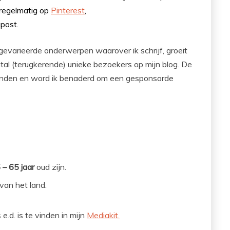
 regelmatig op
Pinterest
,
post.
 gevarieerde onderwerpen waarover ik schrijf, groeit
tal (terugkerende) unieke bezoekers op mijn blog. De
 vinden en word ik benaderd om een gesponsorde
 – 65 jaar
oud zijn.
an het land.
 e.d. is te vinden in mijn
Mediakit.