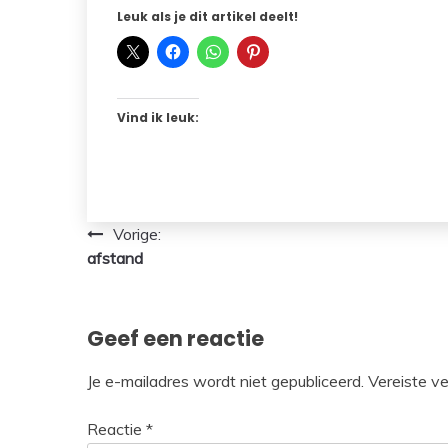
Leuk als je dit artikel deelt!
Vind ik leuk:
Bericht
Vorige:
afstand
navigatie
Geef een reactie
Je e-mailadres wordt niet gepubliceerd.
Vereiste v
Reactie
*