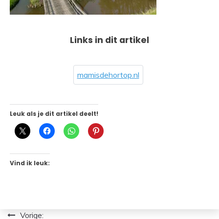
Links in dit artikel
mamisdehortop.nl
Leuk als je dit artikel deelt!
Vind ik leuk:
Bericht
Vorige: