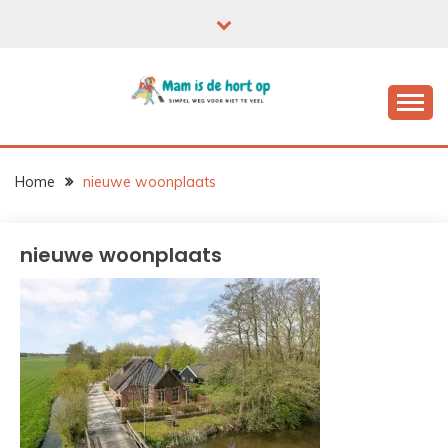
Ga
naar
de
inhoud
Home
nieuwe woonplaats
nieuwe woonplaats