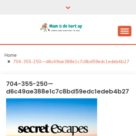
Ga
naar
de
inhoud
Home
704-355-250—d6c49ae388e1c7c8bd59edc1edeb4b27
704-355-250—
d6c49ae388e1c7c8bd59edc1edeb4b27