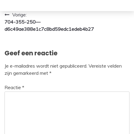
Bericht
Vorige:
704-355-250—
navigatie
d6c49ae388e1c7c8bd59edc1edeb4b27
Geef een reactie
Je e-mailadres wordt niet gepubliceerd.
Vereiste velden
zijn gemarkeerd met
*
Reactie
*