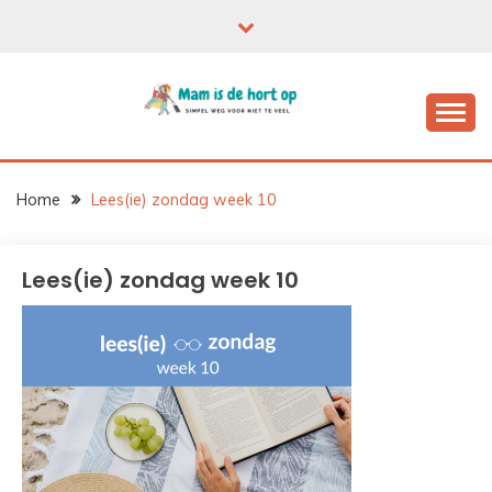
Ga
naar
de
inhoud
Home
Lees(ie) zondag week 10
Lees(ie) zondag week 10