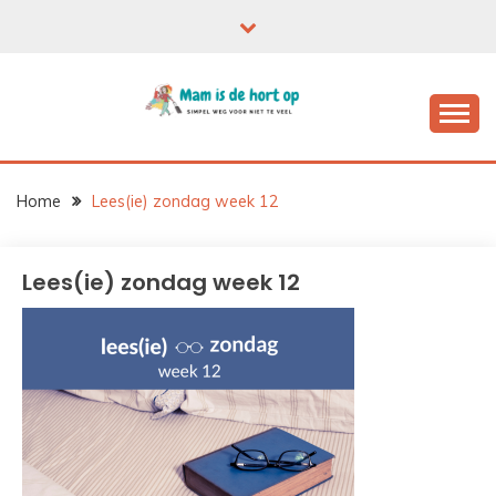
Ga
naar
de
inhoud
Home
Lees(ie) zondag week 12
Lees(ie) zondag week 12