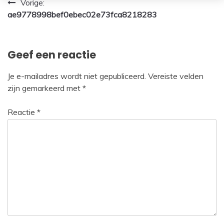
Bericht
Vorige:
ae9778998bef0ebec02e73fca8218283
navigatie
Geef een reactie
Je e-mailadres wordt niet gepubliceerd.
Vereiste velden
zijn gemarkeerd met
*
Reactie
*