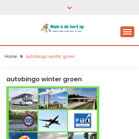
Ga
naar
de
inhoud
Home
autobingo winter groen
autobingo winter groen