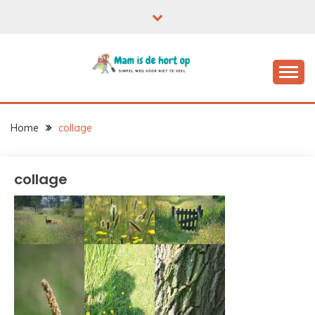
Ga
naar
de
inhoud
Home
collage
collage