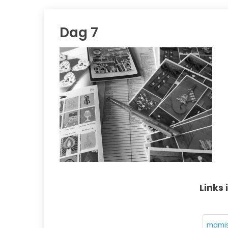
Dag 7
Links 
mamis