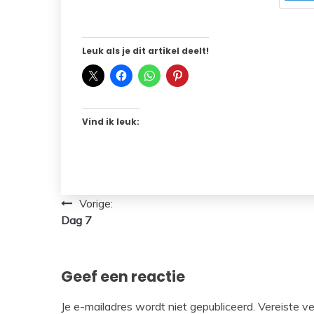
Leuk als je dit artikel deelt!
Vind ik leuk:
Bericht
Vorige:
Dag 7
navigatie
Geef een reactie
Je e-mailadres wordt niet gepubliceerd.
Vereiste v