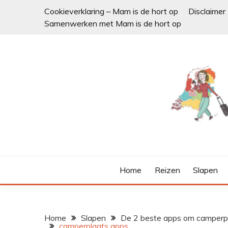
Ga
Cookieverklaring – Mam is de hort op
Disclaimer
naar
Samenwerken met Mam is de hort op
de
inhoud
Home
Reizen
Slapen
Home
Slapen
De 2 beste apps om camperpl
camperplaats apps