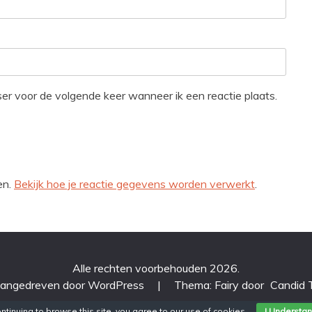
ser voor de volgende keer wanneer ik een reactie plaats.
en.
Bekijk hoe je reactie gegevens worden verwerkt
.
Alle rechten voorbehouden 2026.
aangedreven door WordPress
|
Thema: Fairy door
Candid
ntinuing to browse this site, you agree to our
use of cookies
.
I Understa