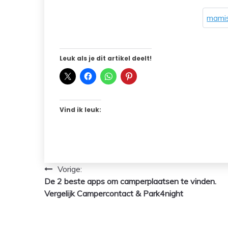
mamis
Leuk als je dit artikel deelt!
Vind ik leuk:
Bericht
Vorige:
De 2 beste apps om camperplaatsen te vinden.
navigatie
Vergelijk Campercontact & Park4night