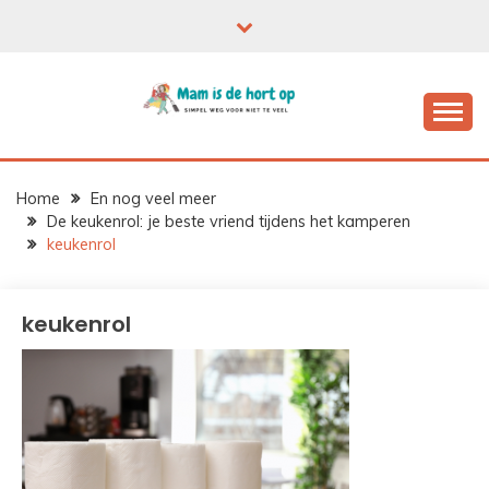
Ga
naar
de
inhoud
Home
En nog veel meer
De keukenrol: je beste vriend tijdens het kamperen
keukenrol
keukenrol