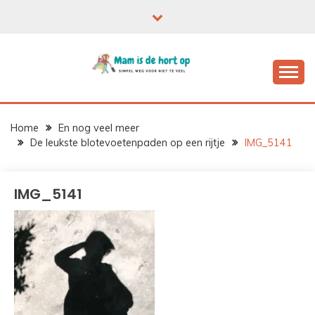
Ga
naar
de
inhoud
Home
En nog veel meer
De leukste blotevoetenpaden op een rijtje
IMG_5141
IMG_5141