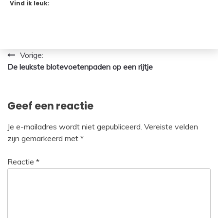
Vind ik leuk:
Bericht
Vorige:
De leukste blotevoetenpaden op een rijtje
navigatie
Geef een reactie
Je e-mailadres wordt niet gepubliceerd.
Vereiste velden
zijn gemarkeerd met
*
Reactie
*