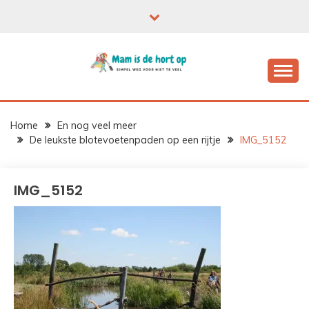
Ga
naar
de
inhoud
Home
En nog veel meer
De leukste blotevoetenpaden op een rijtje
IMG_5152
IMG_5152