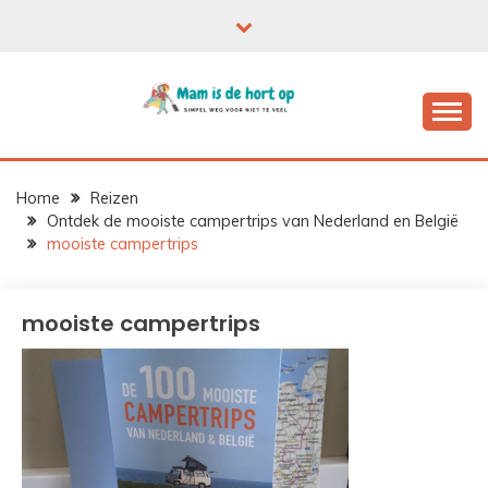
Ga
naar
de
inhoud
Home
Reizen
Ontdek de mooiste campertrips van Nederland en België
mooiste campertrips
mooiste campertrips