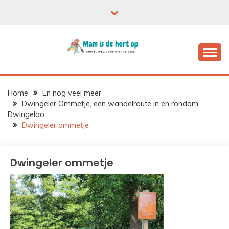
Ga
naar
de
inhoud
Home
En nog veel meer
Dwingeler Ommetje, een wandelroute in en rondom
Dwingeloo
Dwingeler ommetje
Dwingeler ommetje