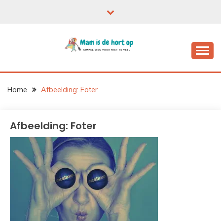
Ga
naar
de
inhoud
Home
Afbeelding: Foter
Afbeelding: Foter