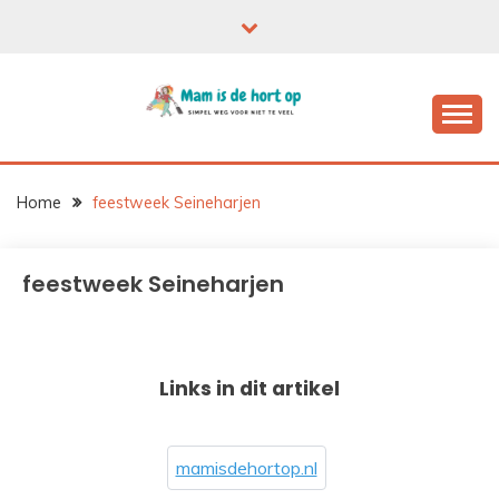
Ga
naar
de
inhoud
Home
feestweek Seineharjen
feestweek Seineharjen
Links in dit artikel
mamisdehortop.nl