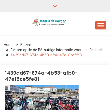
Ga
naar
de
inhoud
Home
Reizen
Fietsen op Île de Ré: nuttige informatie voor een fietstocht
1439dd67-674a-4b53-afb0-47e18ce5fe81
1439dd67-674a-4b53-afb0-
47e18ce5fe81