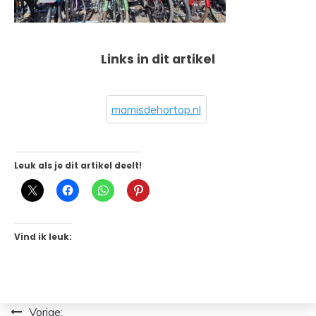
Links in dit artikel
mamisdehortop.nl
Leuk als je dit artikel deelt!
Vind ik leuk:
Bericht
Vorige: