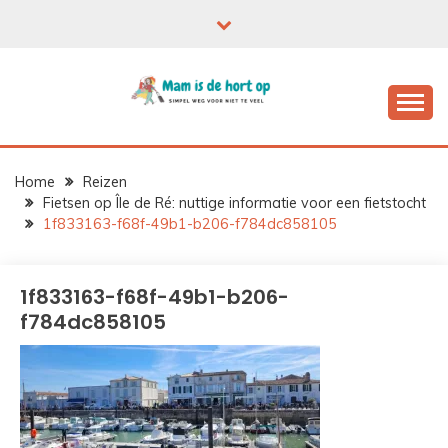
Ga
naar
de
inhoud
Home
Reizen
Fietsen op Île de Ré: nuttige informatie voor een fietstocht
1f833163-f68f-49b1-b206-f784dc858105
1f833163-f68f-49b1-b206-
f784dc858105