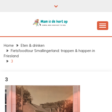
Ga
naar
de
inhoud
Home
Eten & drinken
Fietsfoodtour Smallingerland: trappen & happen in
Friesland
3
3