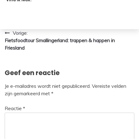
Bericht
Vorige:
Fietsfoodtour Smallingerland: trappen & happen in
navigatie
Friesland
Geef een reactie
Je e-mailadres wordt niet gepubliceerd.
Vereiste velden
zijn gemarkeerd met
*
Reactie
*