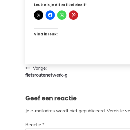
Leuk als je dit artikel deelt!
Vind ik leuk:
Bericht
Vorige:
fietsroutenetwerk-g
navigatie
Geef een reactie
Je e-mailadres wordt niet gepubliceerd.
Vereiste v
Reactie
*