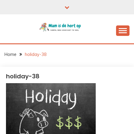
Ga
naar
de
inhoud
Home
holiday-38
holiday-38