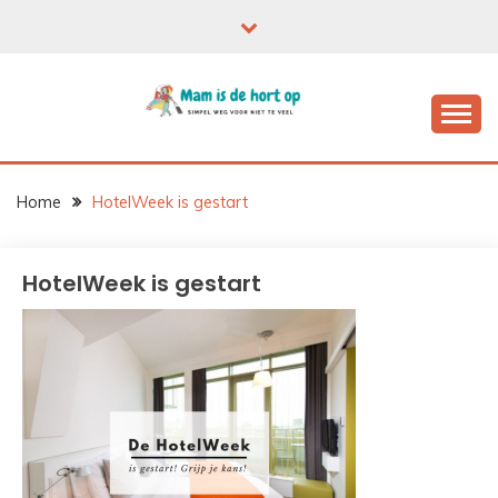
Ga
naar
de
inhoud
Home
HotelWeek is gestart
HotelWeek is gestart