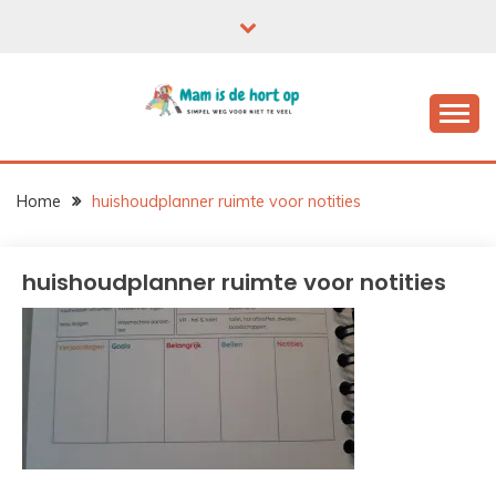
Ga
naar
de
inhoud
Home
huishoudplanner ruimte voor notities
huishoudplanner ruimte voor notities