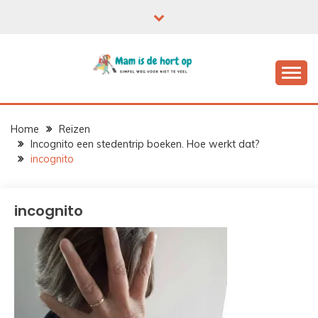
Ga
naar
de
inhoud
Home
Reizen
Incognito een stedentrip boeken. Hoe werkt dat?
incognito
incognito