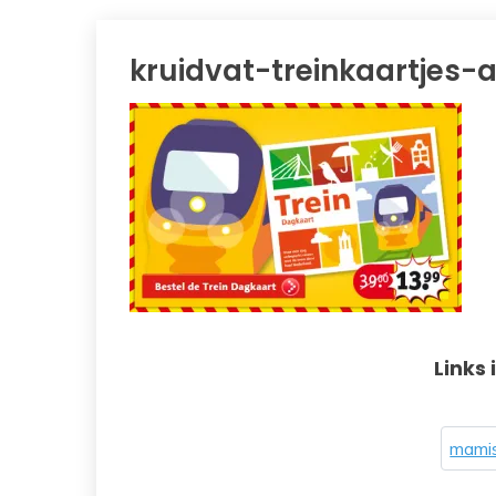
kruidvat-treinkaartjes-a
Links 
mamis