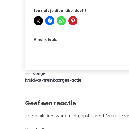
Leuk als je dit artikel deelt!
Vind ik leuk:
Bericht
Vorige:
kruidvat-treinkaartjes-actie
navigatie
Geef een reactie
Je e-mailadres wordt niet gepubliceerd.
Vereiste v