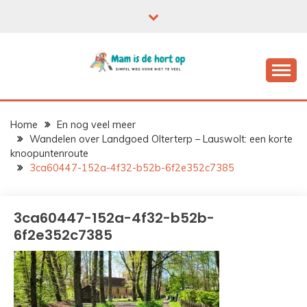
Ga
naar
de
inhoud
Home
En nog veel meer
Wandelen over Landgoed Olterterp – Lauswolt: een korte
knoopuntenroute
3ca60447-152a-4f32-b52b-6f2e352c7385
3ca60447-152a-4f32-b52b-
6f2e352c7385