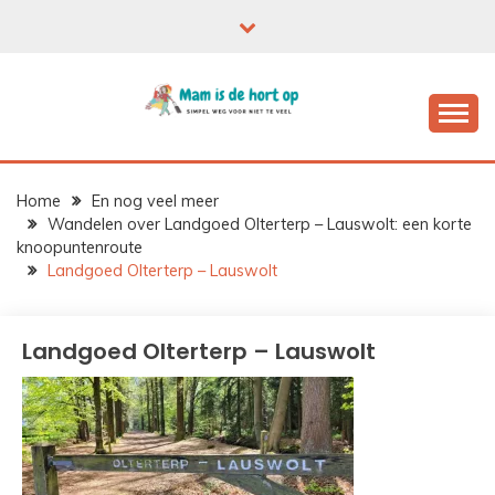
Ga
naar
de
inhoud
Home
En nog veel meer
Wandelen over Landgoed Olterterp – Lauswolt: een korte
knoopuntenroute
Landgoed Olterterp – Lauswolt
Landgoed Olterterp – Lauswolt