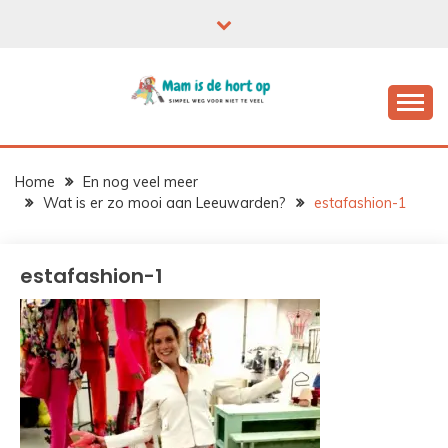
Ga
naar
de
inhoud
Home
En nog veel meer
Wat is er zo mooi aan Leeuwarden?
estafashion-1
estafashion-1