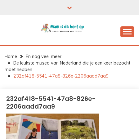
Ga
naar
de
inhoud
Home
En nog veel meer
De leukste musea van Nederland die je een keer bezocht
moet hebben
232af418-5541-47a8-826e-2206aadd7aa9
232af418-5541-47a8-826e-
2206aadd7aa9