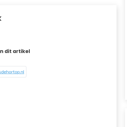
k
in dit artikel
dehortop.nl