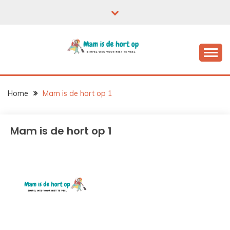
Ga
naar
de
inhoud
Home
Mam is de hort op 1
Mam is de hort op 1