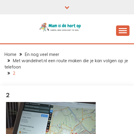
Ga
naar
de
inhoud
Home
En nog veel meer
Met wandelnet.nl een route maken die je kan volgen op je
telefoon
2
2