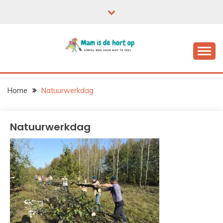
Ga
naar
de
inhoud
Home
Natuurwerkdag
Natuurwerkdag