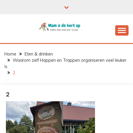
Ga
naar
de
inhoud
Home
Eten & drinken
Waarom zelf Happen en Trappen organiseren veel leuker
is
2
2