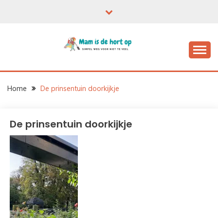
Ga
naar
de
inhoud
Home
De prinsentuin doorkijkje
De prinsentuin doorkijkje