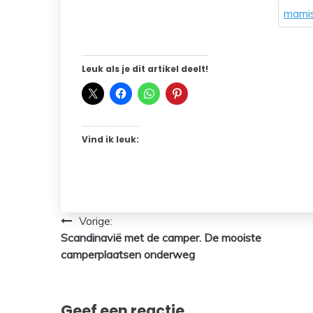
mamis
Leuk als je dit artikel deelt!
Vind ik leuk:
Bericht
Vorige:
Scandinavië met de camper. De mooiste
navigatie
camperplaatsen onderweg
Geef een reactie