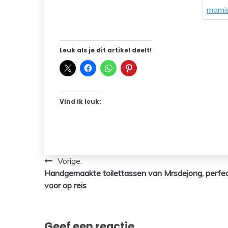
mamis
Leuk als je dit artikel deelt!
Vind ik leuk:
Bericht
Vorige:
Handgemaakte toilettassen van Mrsdejong, perfe
navigatie
voor op reis
Geef een reactie