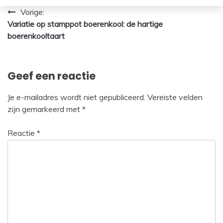
Bericht
Vorige:
Variatie op stamppot boerenkool: de hartige
navigatie
boerenkooltaart
Geef een reactie
Je e-mailadres wordt niet gepubliceerd.
Vereiste velden
zijn gemarkeerd met
*
Reactie
*