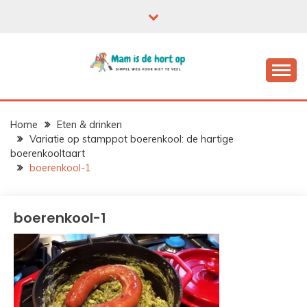
Ga
naar
de
inhoud
Home
Eten & drinken
Variatie op stamppot boerenkool: de hartige
boerenkooltaart
boerenkool-1
boerenkool-1