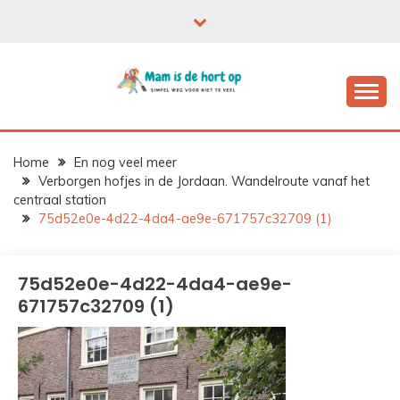
Ga
naar
de
inhoud
Home
En nog veel meer
Verborgen hofjes in de Jordaan. Wandelroute vanaf het
centraal station
75d52e0e-4d22-4da4-ae9e-671757c32709 (1)
75d52e0e-4d22-4da4-ae9e-
671757c32709 (1)