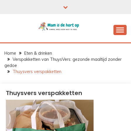
Ga
naar
de
inhoud
Home
Eten & drinken
Verspakketten van ThuysVers: gezonde maaltijd zonder
gedoe
Thuysvers verspakketten
Thuysvers verspakketten