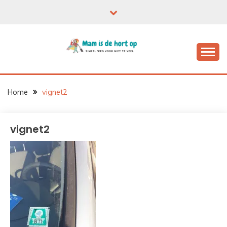
Ga
naar
de
inhoud
Home
vignet2
vignet2