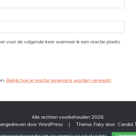
ser voor de volgende keer wanneer ik een reactie plaats.
en.
Bekijk hoe je reactie gegevens worden verwerkt
.
Alle rechten voorbehouden 2026.
aangedreven door WordPress
|
Thema: Fairy door
Candid
ntinuing to browse this site, you agree to our
use of cookies
.
I Understa