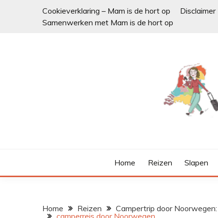
Ga
Cookieverklaring – Mam is de hort op
Disclaimer
naar
Samenwerken met Mam is de hort op
de
inhoud
Home
Reizen
Slapen
Home
Reizen
Campertrip door Noorwegen: 
camperreis door Noorwegen