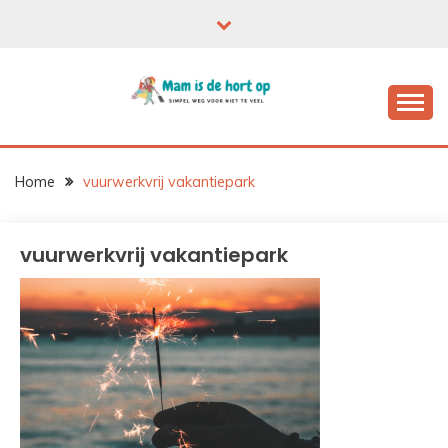
Ga
naar
de
inhoud
Home
vuurwerkvrij vakantiepark
vuurwerkvrij vakantiepark