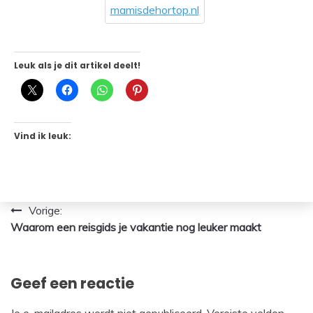
mamisdehortop.nl
Leuk als je dit artikel deelt!
Vind ik leuk:
Bericht
Vorige:
Waarom een reisgids je vakantie nog leuker maakt
navigatie
Geef een reactie
Je e-mailadres wordt niet gepubliceerd.
Vereiste velden