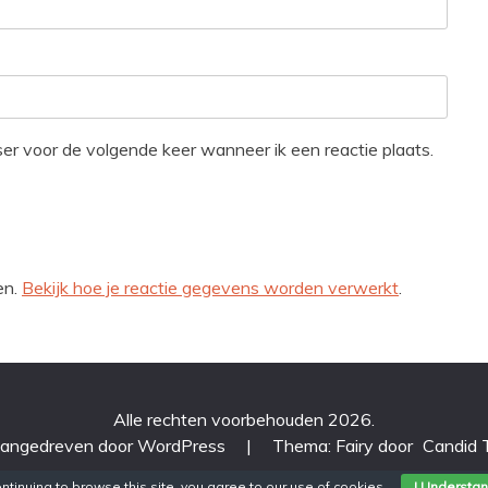
ser voor de volgende keer wanneer ik een reactie plaats.
en.
Bekijk hoe je reactie gegevens worden verwerkt
.
Alle rechten voorbehouden 2026.
aangedreven door WordPress
|
Thema: Fairy door
Candid
ntinuing to browse this site, you agree to our
use of cookies
.
I Understa